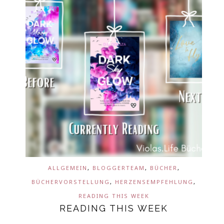
ALLGEMEIN
,
BLOGGERTEAM
,
BÜCHER
,
BÜCHERVORSTELLUNG
,
HERZENSEMPFEHLUNG
,
READING THIS WEEK
READING THIS WEEK